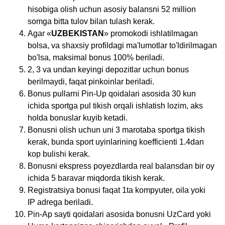
hisobiga olish uchun asosiy balansni 52 million
somga bitta tulov bilan tulash kerak.
Agar «
UZBEKISTAN
» promokodi ishlatilmagan
bolsa, va shaxsiy profildagi ma'lumotlar to'ldirilmagan
bo'lsa, maksimal bonus 100% beriladi.
2, 3 va undan keyingi depozitlar uchun bonus
berilmaydi, faqat pinkoinlar beriladi.
Bonus pullarni Pin-Up qoidalari asosida 30 kun
ichida sportga pul tikish orqali ishlatish lozim, aks
holda bonuslar kuyib ketadi.
Bonusni olish uchun uni 3 marotaba sportga tikish
kerak, bunda sport uyinlarining koefficienti 1.4dan
kop bulishi kerak.
Bonusni ekspress poyezdlarda real balansdan bir oy
ichida 5 baravar miqdorda tikish kerak.
Registratsiya bonusi faqat 1ta kompyuter, oila yoki
IP adrega beriladi.
Pin-Ap sayti qoidalari asosida bonusni UzCard yoki