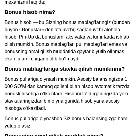
mexanizmi haqida:
Bonus hisob nima?
Bonus hisob — bu Sizning bonus mablag‘laringiz (bundan
buyon «Bonuslar» deb ataluvchi) saqlanuvchi alohida
hisob. Pin-Up da bonuslarni aksiyalar va turnirlarda ishlab
olish mumkin. Bonus mablag‘lari pul mablag‘lari emas va
bonusning amal qilish muddatida qaytarib yutib olinmas
ekan, ularni chiqarib olib bo‘lmaydi.
Bonus mablag‘lariga stavka qilish mumkinmi?
Bonus pullariga o‘ynash mumkin. Asosiy balansingizda 1
000 SO’M dan kamroq qolishi bilan hisob avtomatik tarzda
bonusli hisobga o‘tkaziladi. Hisobni to‘ldirganingizda yoki
stavkalaringizdan biri o‘ynalganida hisob yana asosiy
hisobga o‘tkaziladi.
Bonus pullariga o‘ynashda Siz bonus balansingizga ham
yutuq olasiz.