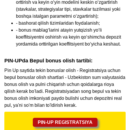
orttirish va keyin o‘yin modelini keskin o‘zgartirish
(stavkalar, strategiyalar tipi, stavkalar tuzilmasi yoki
boshqa istalgan parametrni o‘zgartirish);
- bashorat qilish tizimlaridan foydalanish;
- bonus mablag‘larini atayin yutqizish yo‘li
koeffitsiyentni oshirish va keyin qo‘shimcha depozit
yordamida orttirilgan koeffitsiyent bo‘yicha keshaut.
PIN-UPda Bepul bonus olish tartibi:
Pin Up saytida tekin bonuslar olish - Registratsiya uchun
bepul bonuslar olish shartlari - Uzbekiston sum valyutasida
bonus olish va pulni chiqarish uchun qoidalarga rioya
qilish kerak bo'ladi. Registratsiyadan song bepul va tekin
bonus olish imkoniyati paydo bulishi uchun depozitni real
pul, ya'ni so'm bilan to'ldirish kerak.
PIN-UP REGISTRATSIYA