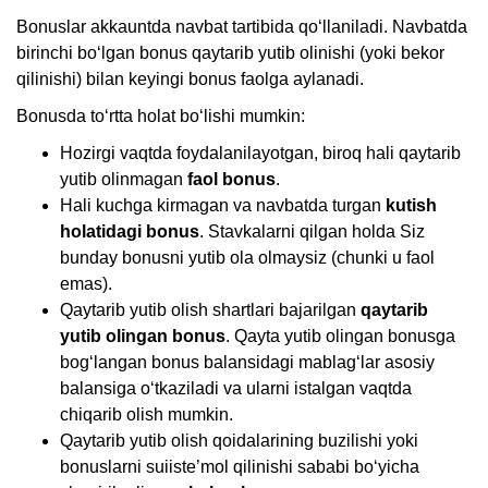
Bonuslar akkauntda navbat tartibida qo‘llaniladi. Navbatda
birinchi bo‘lgan bonus qaytarib yutib olinishi (yoki bekor
qilinishi) bilan keyingi bonus faolga aylanadi.
Bonusda to‘rtta holat bo‘lishi mumkin:
Hozirgi vaqtda foydalanilayotgan, biroq hali qaytarib
yutib olinmagan
faol bonus
.
Hali kuchga kirmagan va navbatda turgan
kutish
holatidagi bonus
. Stavkalarni qilgan holda Siz
bunday bonusni yutib ola olmaysiz (chunki u faol
emas).
Qaytarib yutib olish shartlari bajarilgan
qaytarib
yutib olingan bonus
. Qayta yutib olingan bonusga
bog‘langan bonus balansidagi mablag‘lar asosiy
balansiga o‘tkaziladi va ularni istalgan vaqtda
chiqarib olish mumkin.
Qaytarib yutib olish qoidalarining buzilishi yoki
bonuslarni suiiste’mol qilinishi sababi bo‘yicha