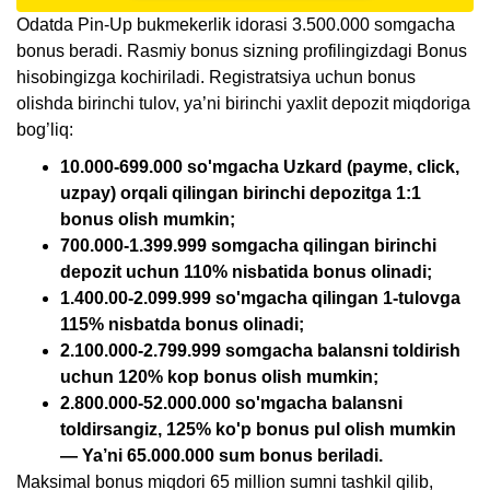
Odatda Pin-Up bukmekerlik idorasi 3.500.000 somgacha
bonus beradi. Rasmiy bonus sizning profilingizdagi Bonus
hisobingizga kochiriladi. Registratsiya uchun bonus
olishda birinchi tulov, ya’ni birinchi yaxlit depozit miqdoriga
bog’liq:
10.000-699.000 so'mgacha Uzkard (payme, click,
uzpay) orqali qilingan birinchi depozitga 1:1
bonus olish mumkin;
700.000-1.399.999 somgacha qilingan birinchi
depozit uchun 110% nisbatida bonus olinadi;
1.400.00-2.099.999 so'mgacha qilingan 1-tulovga
115% nisbatda bonus olinadi;
2.100.000-2.799.999 somgacha balansni toldirish
uchun 120% kop bonus olish mumkin;
2.800.000-52.000.000 so'mgacha balansni
toldirsangiz, 125% ko'p bonus pul olish mumkin
— Ya’ni 65.000.000 sum bonus beriladi.
Maksimal bonus miqdori 65 million sumni tashkil qilib,