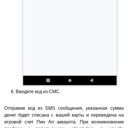
Введите код из СМС.
Отправив код из SMS сообщения, указанная сумма
денег будет списана с вашей карты и переведена на
игровой счет Пин Ап аккаунта. При возникновении