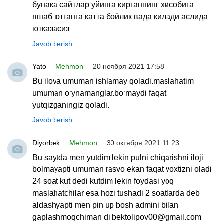
бунака сайтлар уйинга кирганнинг хисобига
яшаб ютганга катта бойлик вада килади аслида
ютказасиз
Javob berish
Yato
Mehmon
20 ноября 2021 17:58
Bu ilova umuman ishlamay qoladi.maslahatim
umuman oʻynamanglar.boʻmaydi faqat
yutqizganingiz qoladi.
Javob berish
Diyorbek
Mehmon
30 октября 2021 11:23
Bu saytda men yutdim lekin pulni chiqarishni iloji
bolmayapti umuman rasvo ekan faqat voxtizni oladi
24 soat kut dedi kutdim lekin foydasi yoq
maslahatchilar esa hozi tushadi 2 soatlarda deb
aldashyapti men pin up bosh admini bilan
gaplashmoqchiman dilbektolipov00@gmail.com