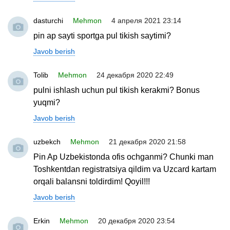
dasturchi
Mehmon
4 апреля 2021 23:14
pin ap sayti sportga pul tikish saytimi?
Javob berish
Tolib
Mehmon
24 декабря 2020 22:49
pulni ishlash uchun pul tikish kerakmi? Bonus
yuqmi?
Javob berish
uzbekch
Mehmon
21 декабря 2020 21:58
Pin Ap Uzbekistonda ofis ochganmi? Chunki man
Toshkentdan registratsiya qildim va Uzcard kartam
orqali balansni toldirdim! Qoyil!!!
Javob berish
Erkin
Mehmon
20 декабря 2020 23:54