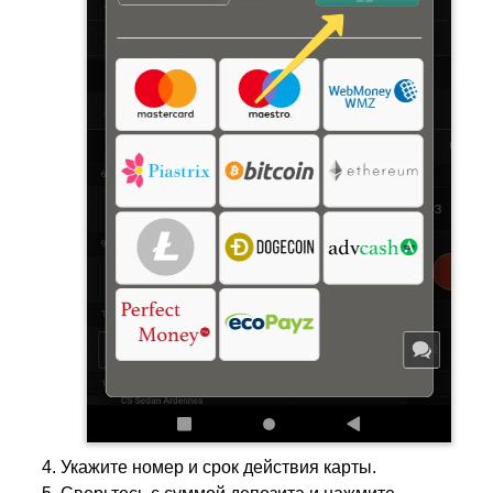
Укажите номер и срок действия карты.